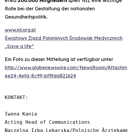
etwa
200.000 Mitgliedern
spielt NIL eine wichtige
Rolle bei der Gestaltung der nationalen
Gesundheitspolitik.
www.nil.org.pl
Światowy Zjazd Polonijnych Środowisk Medycznych
„Save a life”
Ein Foto zu dieser Mitteilung ist verfügbar unter
http://www.globenewswire.com/NewsRoom/Attachme
ee24-4efd-8c99-bf9fdd821624
KONTAKT:

Iwona Kania

Acting Head of Communications

Naczelna Izba Lekarska/Polnische Ärztekammer